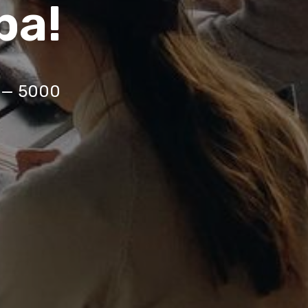
ра!
 — 5000