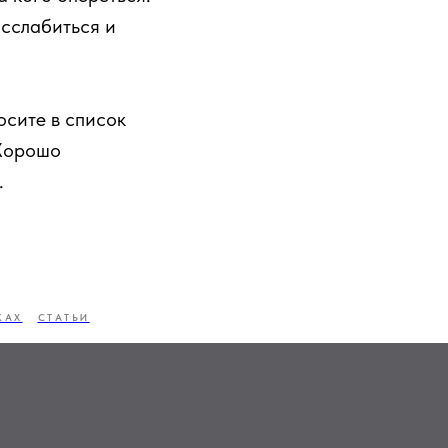
асслабиться и
осите в список
 Хорошо
.
КАХ
СТАТЬИ