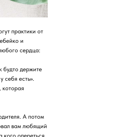
огут практики от
ебейко и
любого сердца:
к будто держите
у себя есть».
, которая
одителя. А потом
совал вам любящий
а кого опереться.