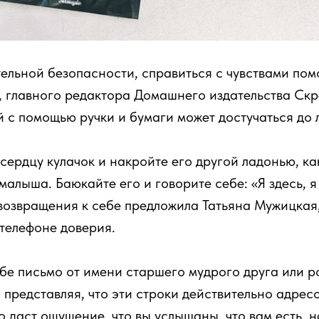
тельной безопасности, справиться с чувствами пом
 главного редактора Домашнего издательства Скр
й с помощью ручки и бумаги может достучаться до 
сердцу кулачок и накройте его другой ладонью, ка
малыша. Баюкайте его и говорите себе: «Я здесь, я 
возвращения к себе предложила Татьяна Мужицкая
телефоне доверия.
е письмо от имени старшего мудрого друга или р
, представляя, что эти строки действительно адре
о даст ощущение, что вы услышаны, что вам есть, н