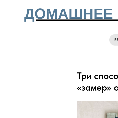
ДОМАШНЕЕ 
Б
Три спосо
«замер» о