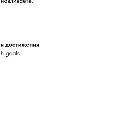
анавливаете,
ля достижения
4h_goals