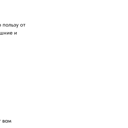
 пользу от
ешние и
т вам