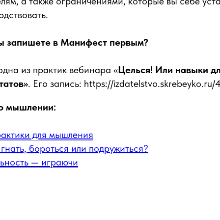
елям, а также ограничениями, которые вы себе уст
рдствовать.
вы запишете в Манифест первым?
одна из практик вебинара «
Целься! Или навыки д
татов»
. Его запись: https://izdatelstvo.skrebeyko.ru/
о мышлении:
рактики для мышления
гнать, бороться или подружиться?
ьность — играючи