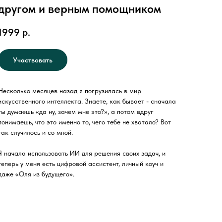
другом и верным помощником
1999
р.
Участвовать
Несколько месяцев назад я погрузилась в мир
искусственного интеллекта. Знаете, как бывает - сначала
ты думаешь «да ну, зачем мне это?», а потом вдруг
понимаешь, что это именно то, чего тебе не хватало? Вот
так случилось и со мной.
Я начала использовать ИИ для решения своих задач, и
теперь у меня есть цифровой ассистент, личный коуч и
даже «Оля из будущего».