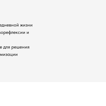
едневной жизни
морефлексии и
ке для решения
имизации