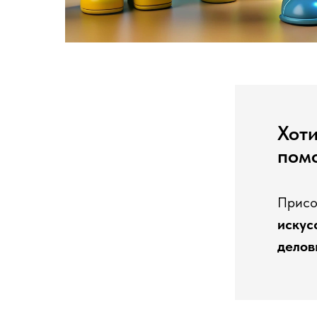
Хоти
пом
Присо
искус
делов