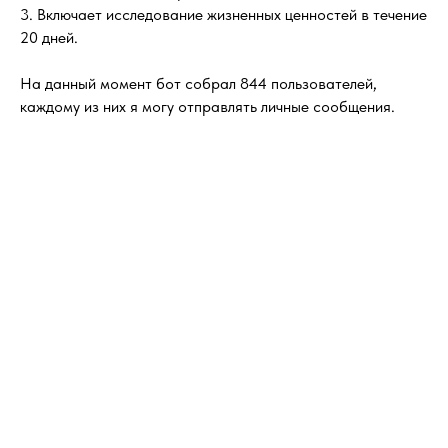
3. Включает исследование жизненных ценностей в течение
20 дней.
На данный момент бот собрал 844 пользователей,
каждому из них я могу отправлять личные сообщения.
Посмотреть, как работает ботик
.
В бот я приглашала людей через автоматизации в рилс и
постах!
Если у вас есть вопросы – пишите, а
если вас вдохновила моя статья,