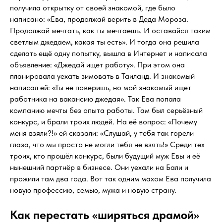
получила открытку от своей знакомой, где было
написано: «Ева, продолжай верить в Деда Мороза.
Продолжай мечтать, как ты мечтаешь. И оставайся таким
светлым джедаем, какая ты есть». И тогда она решила
сделать ещё одну попытку, вышла в Интернет и написала
объявление: «Джедай ищет работу». При этом она
планировала уехать зимовать в Таиланд. И знакомый
написал ей: «Ты не поверишь, но мой знакомый ищет
работника на вакансию джедая». Так Ева попала
компанию мечты без опыта работы. Там был серьёзный
конкурс, и брали троих людей. На её вопрос: «Почему
меня взяли?!» ей сказали: «Слушай, у тебя так горели
глаза, что мы просто не могли тебя не взять!» Среди тех
троих, кто прошёл конкурс, были будущий муж Евы и её
нынешний партнёр в бизнесе. Они уехали на Бали и
прожили там два года. Вот так одним махом Ева получила
новую профессию, семью, мужа и новую страну.
Как перестать «ширяться драмой»