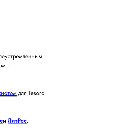
елеустремленным
сом —
кнотом
для Tesoro
е
и
ЛитРес
.