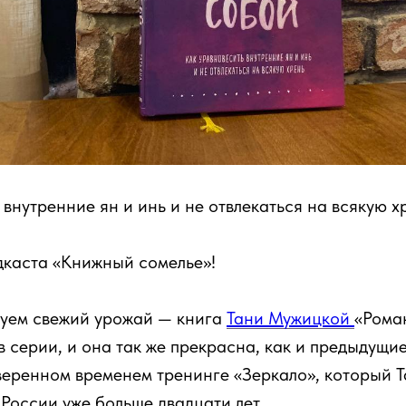
 внутренние ян и инь и не отвлекаться на всякую х
дкаста «Книжный сомелье»!
руем свежий урожай — книга
Тани Мужицкой
«Рома
в серии, и она так же прекрасна, как и предыдущие
еренном временем тренинге «Зеркало», который Т
 России уже больше двадцати лет.