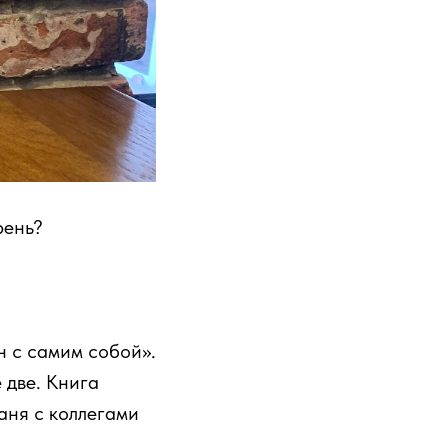
рень?
н с самим собой».
 две. Книга
аня с коллегами