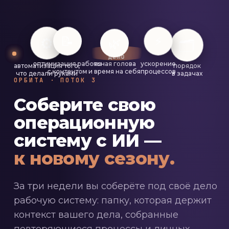
🌿
📝
🗂️
⚡
⚙️
ВАШЕ
ДЕЛО
оптимизация работы
ясная голова
ускорение
автоматизация того,
порядок
с контентом
и время на себя
процессов
что делали руками
в задачах
ОРБИТА · ПОТОК 3
Соберите свою
операционную
систему с ИИ —
к новому сезону.
За три недели вы соберёте под своё дело
рабочую систему: папку, которая держит
контекст вашего дела, собранные